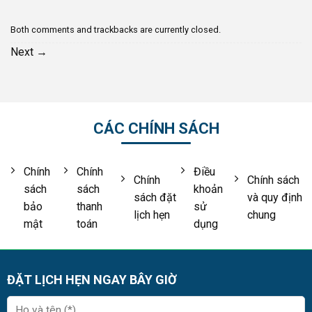
Both comments and trackbacks are currently closed.
Next
→
CÁC CHÍNH SÁCH
Chính
Chính
Điều
Chính
Chính sách
sách
sách
khoản
sách đặt
và quy định
bảo
thanh
sử
lịch hẹn
chung
mật
toán
dụng
ĐẶT LỊCH HẸN NGAY BÂY GIỜ