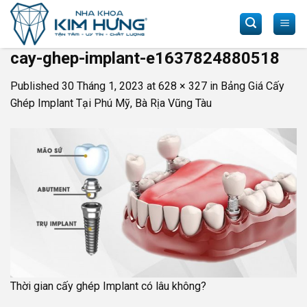
Skip
to
content
cay-ghep-implant-e1637824880518
Published
30 Tháng 1, 2023
at
628 × 327
in
Bảng Giá Cấy
Ghép Implant Tại Phú Mỹ, Bà Rịa Vũng Tàu
Thời gian cấy ghép Implant có lâu không?