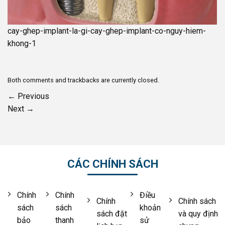
cay-ghep-implant-la-gi-cay-ghep-implant-co-nguy-hiem-
khong-1
Both comments and trackbacks are currently closed.
←
Previous
Next
→
CÁC CHÍNH SÁCH
Chính
Chính
Điều
Chính
Chính sách
sách
sách
khoản
sách đặt
và quy định
bảo
thanh
sử