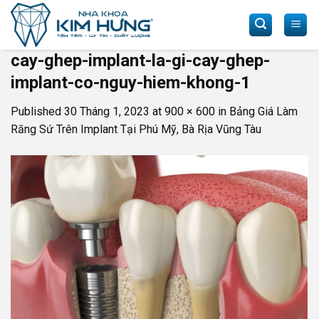
Skip
to
content
cay-ghep-implant-la-gi-cay-ghep-
implant-co-nguy-hiem-khong-1
Published
30 Tháng 1, 2023
at
900 × 600
in
Bảng Giá Làm
Răng Sứ Trên Implant Tại Phú Mỹ, Bà Rịa Vũng Tàu