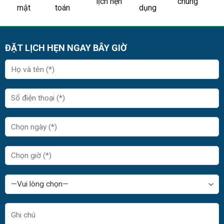
lịch hẹn
chung
mật
toán
dụng
ĐẶT LỊCH HẸN NGAY BÂY GIỜ