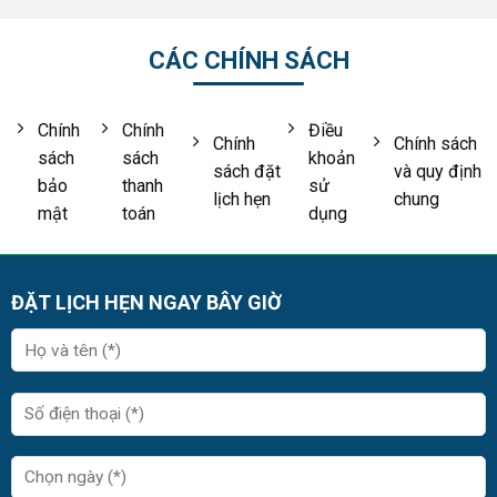
CÁC CHÍNH SÁCH
Chính
Chính
Điều
Chính
Chính sách
sách
sách
khoản
sách đặt
và quy định
bảo
thanh
sử
lịch hẹn
chung
mật
toán
dụng
ĐẶT LỊCH HẸN NGAY BÂY GIỜ