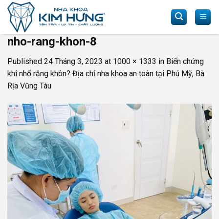
Skip
to
content
nho-rang-khon-8
Published
24 Tháng 3, 2023
at
1000 × 1333
in
Biến chứng
khi nhổ răng khôn? Địa chỉ nha khoa an toàn tại Phú Mỹ, Bà
Rịa Vũng Tàu