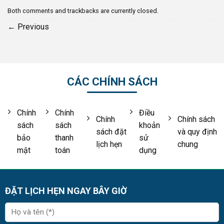
Both comments and trackbacks are currently closed.
←
Previous
CÁC CHÍNH SÁCH
Chính
Chính
Điều
Chính
Chính sách
sách
sách
khoản
sách đặt
và quy định
bảo
thanh
sử
lịch hẹn
chung
mật
toán
dụng
ĐẶT LỊCH HẸN NGAY BÂY GIỜ