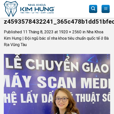
Skip
to
content
z4593578432241_365c478b1dd51bfe
Published
11 Tháng 8, 2023
at
1920 × 2560
in
Nha Khoa
Kim Hưng | Đội ngũ bác sĩ nha khoa tiêu chuẩn quốc tế ở Bà
Rịa Vũng Tàu