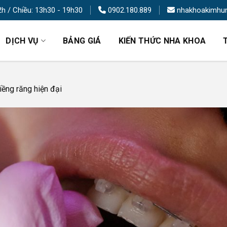
2h / Chiều: 13h30 - 19h30
0902.180.889
nhakhoakimhu
DỊCH VỤ
BẢNG GIÁ
KIẾN THỨC NHA KHOA
iềng răng hiện đại