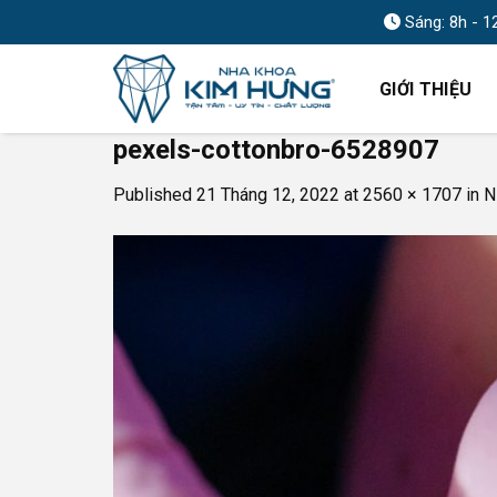
Skip
Sáng: 8h - 1
to
content
GIỚI THIỆU
pexels-cottonbro-6528907
Published
21 Tháng 12, 2022
at
2560 × 1707
in
N