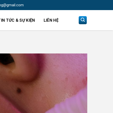
ng@gmail.com
TIN TỨC & SỰ KIỆN
LIÊN HỆ