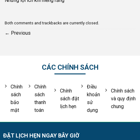
Những lợi ích khi niềng răng
Both comments and trackbacks are currently closed.
←
Previous
CÁC CHÍNH SÁCH
Chính
Chính
Điều
Chính
Chính sách
sách
sách
khoản
sách đặt
và quy định
bảo
thanh
sử
lịch hẹn
chung
mật
toán
dụng
ĐẶT LỊCH HẸN NGAY BÂY GIỜ