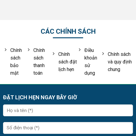
CÁC CHÍNH SÁCH
Chính
Chính
Điều
Chính
Chính sách
sách
sách
khoản
sách đặt
và quy định
bảo
thanh
sử
lịch hẹn
chung
mật
toán
dụng
ĐẶT LỊCH HẸN NGAY BÂY GIỜ