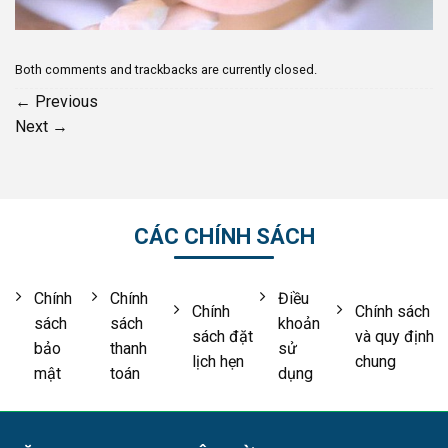
Both comments and trackbacks are currently closed.
←
Previous
Next
→
CÁC CHÍNH SÁCH
Chính
Chính
Điều
Chính
Chính sách
sách
sách
khoản
sách đặt
và quy định
bảo
thanh
sử
lịch hẹn
chung
mật
toán
dụng