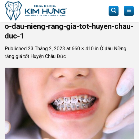
Skip
to
content
o-dau-nieng-rang-gia-tot-huyen-chau-
duc-1
Published
23 Tháng 2, 2023
at
660 × 410
in
Ở đâu Niềng
răng giá tốt Huyện Châu Đức