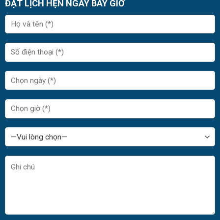
ĐẶT LỊCH HẸN NGAY BÂY GIỜ