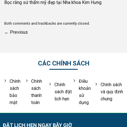
Bọc răng sứ thẩm mỹ đẹp tại Nha khoa Kim Hưng
Both comments and trackbacks are currently closed.
←
Previous
CÁC CHÍNH SÁCH
Chính
Chính
Điều
Chính
Chính sách
sách
sách
khoản
sách đặt
và quy định
bảo
thanh
sử
lịch hẹn
chung
mật
toán
dụng
ĐẶT LỊCH HẸN NGAY BÂY GIỜ