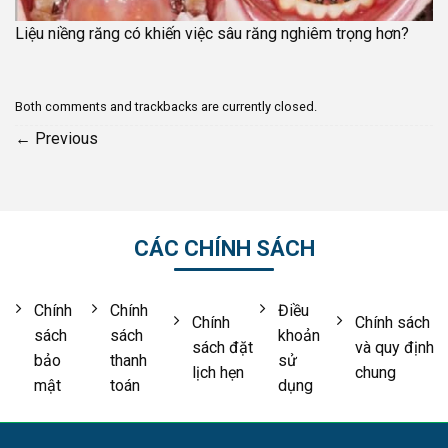
Liệu niềng răng có khiến việc sâu răng nghiêm trọng hơn?
Both comments and trackbacks are currently closed.
←
Previous
CÁC CHÍNH SÁCH
Chính
Chính
Điều
Chính
Chính sách
sách
sách
khoản
sách đặt
và quy định
bảo
thanh
sử
lịch hẹn
chung
mật
toán
dụng