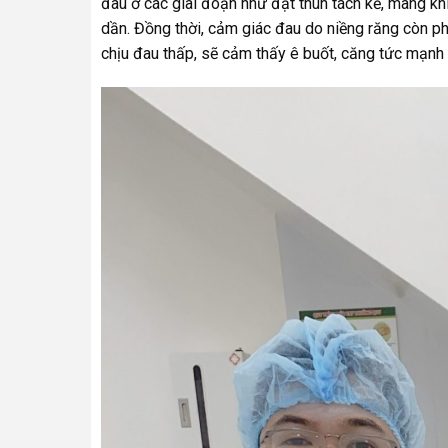
đau ở các giai đoạn như đặt thun tách kẽ, mang kh
dần. Đồng thời, cảm giác đau do niềng răng còn p
chịu đau thấp, sẽ cảm thấy ê buốt, căng tức mạnh