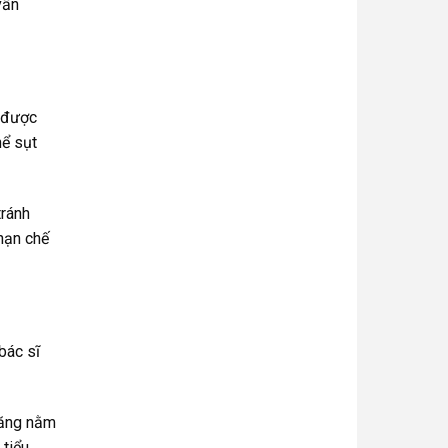
vấn
n được
hể sụt
tránh
hạn chế
bác sĩ
răng nằm
tiểu