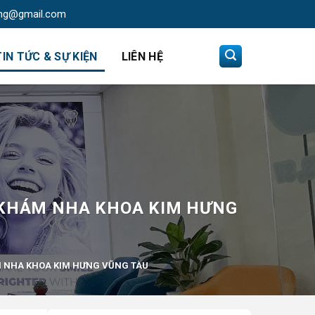
ng@gmail.com
TIN TỨC & SỰ KIỆN
LIÊN HỆ
G KHÁM NHA KHOA KIM HƯNG
M NHA KHOA KIM HƯNG VŨNG TÀU