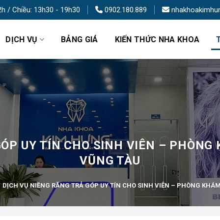
2h / Chiều: 13h30 - 19h30
0902.180.889
nhakhoakimhu
DỊCH VỤ
BẢNG GIÁ
KIẾN THỨC NHA KHOA
GÓP UY TÍN CHO SINH VIÊN – PHÒN
VŨNG TÀU
DỊCH VỤ NIỀNG RĂNG TRẢ GÓP UY TÍN CHO SINH VIÊN – PHÒNG KHÁ