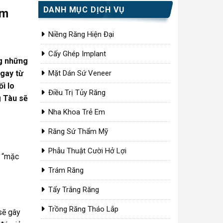
DANH MỤC DỊCH VỤ
im
Niềng Răng Hiện Đại
Cấy Ghép Implant
ng những
ngay từ
Mặt Dán Sứ Veneer
i lo
Điều Trị Tủy Răng
g Tàu sẽ
Nha Khoa Trẻ Em
Răng Sứ Thẩm Mỹ
Phẫu Thuật Cười Hở Lợi
m “mặc
Trám Răng
Tẩy Trắng Răng
Trồng Răng Tháo Lắp
sẽ gây