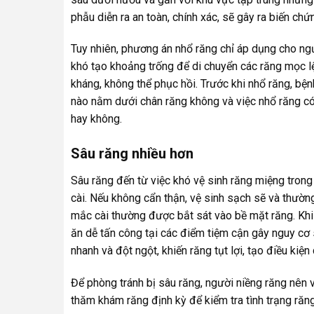
phẫu diễn ra an toàn, chính xác, sẽ gây ra biến chứ
Tuy nhiên, phương án nhổ răng chỉ áp dụng cho ng
khó tạo khoảng trống để di chuyển các răng mọc lệ
kháng, không thể phục hồi. Trước khi nhổ răng, bệ
nào nằm dưới chân răng không và việc nhổ răng có
hay không.
Sâu răng nhiều hơn
Sâu răng đến từ việc khó vệ sinh răng miệng trong
cài. Nếu không cẩn thận, vệ sinh sạch sẽ và thườn
mắc cài thường được bắt sát vào bề mặt răng. Khi
ăn dễ tấn công tại các điểm tiệm cận gây nguy cơ 
nhanh và đột ngột, khiến răng tụt lợi, tạo điều kiệ
Để phòng tránh bị sâu răng, người niềng răng nên 
thăm khám răng định kỳ để kiểm tra tình trạng răn