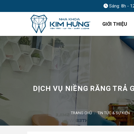
Skip
Sáng: 8h - 1
to
content
GIỚI THIỆU
DỊCH VỤ NIỀNG RĂNG TRẢ 
TRANG CHỦ
/
TIN TỨC & SỰ KIỆN
/