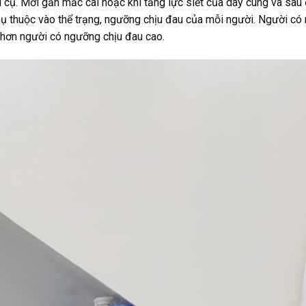
í cụ. Mới gắn mắc cài hoặc khi tăng lực siết của dây cung và sau
hụ thuộc vào thể trạng, ngưỡng chịu đau của mỗi người. Người c
 hơn người có ngưỡng chịu đau cao.