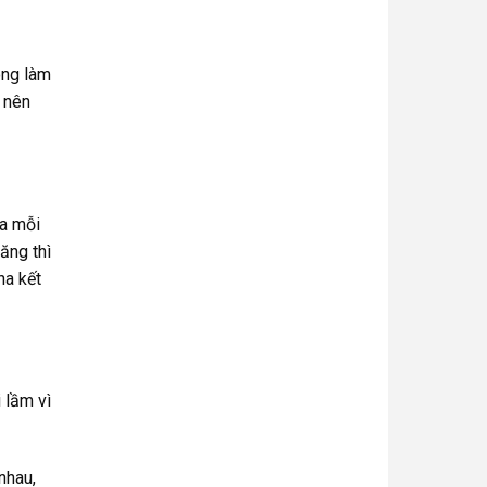
ông làm
g nên
ủa mỗi
ăng thì
ha kết
 lầm vì
nhau,