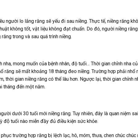
ều người lo lắng răng sẽ yếu đi sau niềng. Thực tế, niềng răng kh
thuật không tốt, vật liệu không đạt chuẩn. Do đó, người niềng răn
răng trong và sau quá trình niềng.
ỉnh nha, mong muốn của bệnh nhân, độ tuổi… Thời gian chỉnh nha c
ổ răng sẽ mất khoảng 18 tháng đeo niềng. Trường hợp phải nhổ r
thời gian niềng răng có thể lâu hơn. Ngược lại, thời gian chỉnh n
ài tháng đến một năm.
gười dưới 30 tuổi mới niềng răng. Tuy nhiên, đây là quan niệm sai
kỳ độ tuổi nào miễn đầy đủ điều kiện sức khỏe.
phục trường hợp răng bị lệch lạc, hô, móm, thưa, chen chúc chúc 