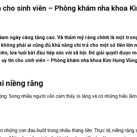
ín cho sinh viên – Phòng khám nha khoa K
 Nam ngày càng tăng cao. Và thẩm mỹ răng chính là một tro
không phải ai cũng đủ khả năng chi trả cho một số tiền lớn 
ên, lứa tuổi bắt đầu tiếp xúc với xã hội. Để giải quyết được mố
óp uy tín cho sinh viên – Phòng khám nha khoa Kim Hưng Vũn
i niềng răng
ộng. Song nhiều người vẫn cảm thấy lo lắng và có những hiểu lầ
n những cơn đau buốt trong nhiều tháng liền. Thực tế, niềng răng 