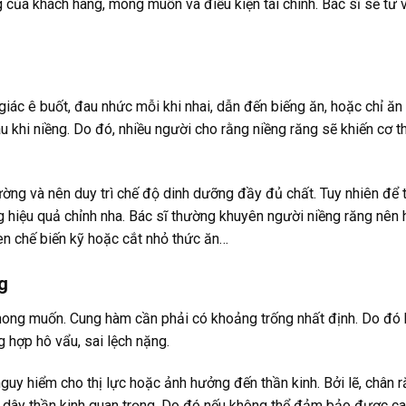
ng của khách hàng, mong muốn và điều kiện tài chính. Bác sĩ sẽ tư 
giác ê buốt, đau nhức mỗi khi nhai, dẫn đến biếng ăn, hoặc chỉ ă
khi niềng. Do đó, nhiều người cho rằng niềng răng sẽ khiến cơ t
hường và nên duy trì chế độ dinh dưỡng đầy đủ chất. Tuy nhiên để 
g hiệu quả chỉnh nha. Bác sĩ thường khuyên người niềng răng nên 
en chế biến kỹ hoặc cắt nhỏ thức ăn…
g
í mong muốn. Cung hàm cần phải có khoảng trống nhất định. Do đó 
g hợp hô vẩu, sai lệch nặng.
nguy hiểm cho thị lực hoặc ảnh hưởng đến thần kinh. Bởi lẽ, chân 
 dây thần kinh quan trọng. Do đó nếu không thể đảm bảo được ca 