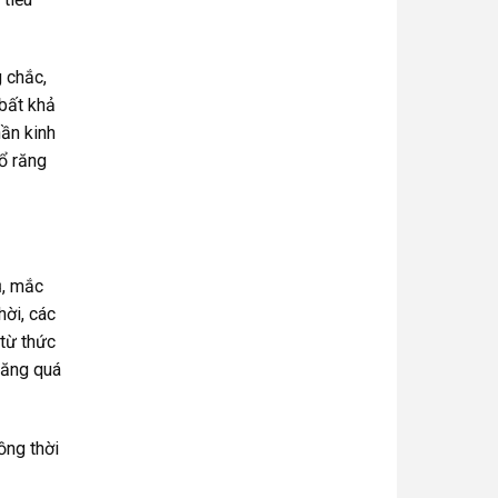
 chắc,
 bất khả
hần kinh
ổ răng
ụ, mắc
hời, các
từ thức
răng quá
ồng thời