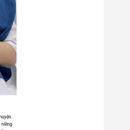
huyện.
 niềng