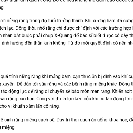
ng.
ười niềng răng trong độ tuổi trưởng thành. Khi xương hàm đã cứng
ch lạc. Đồng thời, nhổ răng chỉ được chỉ định với các trường hợp
nh nhân bắt buộc phải chụp X-Quang để bác sĩ biết được có dây t
 ảnh hưởng đến thần kinh không. Từ đó mới quyết định có nên nh
 quá trình niềng răng khi mảng bám, cặn thức ăn bị dính vào khí c
g xuyên. Dễ dẫn tới sâu răng và các bệnh răng miệng khác. Đồng t
 tác động lực để răng di chuyển sẽ bào mòn men răng. Khiến axit 
sâu răng cao hơn. Cùng với đó là lực kéo của khí cụ tác động tới 
n cho vi khuẩn xâm lấn cổ răng.
vệ sinh răng miệng sạch sẽ. Duy trì thói quen ăn uống khoa học, đ
g miệng.