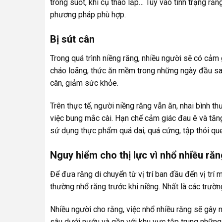
trong suốt, khí cụ tháo lắp… Tùy vào tình trạng ră
phương pháp phù hợp.
Bị sút cân
Trong quá trình niềng răng, nhiều người sẽ có cảm 
cháo loãng, thức ăn mềm trong những ngày đầu sau 
cân, giảm sức khỏe.
Trên thực tế, người niềng răng vẫn ăn, nhai bình t
việc bung mắc cài. Hạn chế cảm giác đau ê và tăn
sử dụng thực phẩm quá dai, quá cứng, tập thói qu
Nguy hiểm cho thị lực vì nhổ nhiều răn
Để đưa răng di chuyển từ vị trí ban đầu đến vị tr
thường nhổ răng trước khi niềng. Nhất là các trườn
Nhiều người cho rằng, việc nhổ nhiều răng sẽ gây 
sâu dưới nướu và gần với khu vực tập trung những