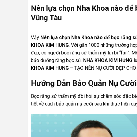
Nên lựa chọn Nha Khoa nào để b
Vũng Tàu
Vậy
Nên lựa chọn Nha Khoa nào để bọc răng sứ
KHOA KIM HƯNG
. Với gần 1000 những trường hợ
đẹp, có người bọc răng sứ thẩm mỹ lại bị “fail”. 
bảo dưỡng răng bọc sứ.
NHA KHOA KIM HƯNG
lu
KHOA KIM HƯNG
– TẠO NÊN NỤ CƯỜI ĐẸP CHO
Hướng Dẫn Bảo Quản Nụ Cười
Bọc răng sứ thẩm mỹ đòi hỏi sự chăm sóc đặc biệt
tiết về cách bảo quản nụ cười sau khi thực hiện qu