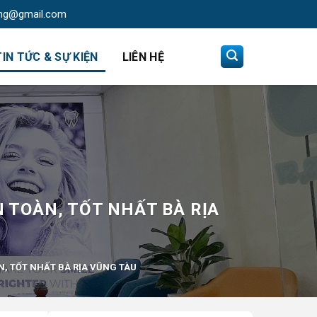
ng@gmail.com
TIN TỨC & SỰ KIỆN
LIÊN HỆ
 TOÀN, TỐT NHẤT BÀ RỊA
, TỐT NHẤT BÀ RỊA VŨNG TÀU