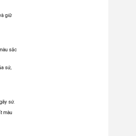
và giữ
 màu sắc
ủa sứ,
 gãy sứ.
ất màu