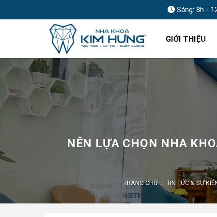
Skip
Sáng: 8h - 1
to
content
GIỚI THIỆU
NÊN LỰA CHỌN NHA KHOA
TRANG CHỦ
/
TIN TỨC & SỰ KIỆ