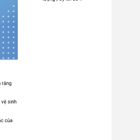
h răng
 vệ sinh
ắc của