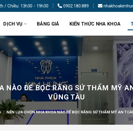
2h / Chiều: 13h30 - 19h30
0902.180.889
nhakhoakimhu
DỊCH VỤ
BẢNG GIÁ
KIẾN THỨC NHA KHOA
 NÀO ĐỂ BỌC RĂNG SỨ THẨM MỸ AN
VŨNG TÀU
N
/
NÊN LỰA CHỌN NHA KHOA NÀO ĐỂ BỌC RĂNG SỨ THẨM MỸ AN TOÀN