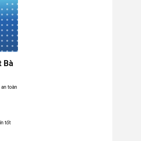
t Bà
 an toàn
n tốt