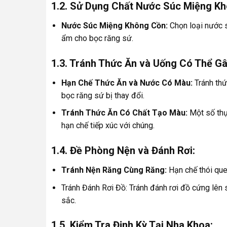
1.2. Sử Dụng Chất Nước Súc Miệng K
Nước Súc Miệng Không Cồn:
Chọn loại nước 
ẩm cho bọc răng sứ.
1.3. Tránh Thức Ăn và Uống Có Thể Gâ
Hạn Chế Thức Ăn và Nước Có Màu:
Tránh thứ
bọc răng sứ bị thay đổi.
Tránh Thức Ăn Có Chất Tạo Màu:
Một số thự
hạn chế tiếp xúc với chúng.
1.4. Đề Phòng Nện và Đánh Rơi:
Tránh Nện Răng Cùng Răng:
Hạn chế thói quen
Tránh Đánh Rơi Đồ: Tránh đánh rơi đồ cứng lê
sắc.
1.5. Kiểm Tra Định Kỳ Tại Nha Khoa: