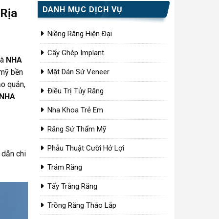
DANH MỤC DỊCH VỤ
 Rịa
Niềng Răng Hiện Đại
Cấy Ghép Implant
là
NHA
 mỹ bền
Mặt Dán Sứ Veneer
ảo quản,
Điều Trị Tủy Răng
NHA
Nha Khoa Trẻ Em
Răng Sứ Thẩm Mỹ
Phẫu Thuật Cười Hở Lợi
 dẫn chi
Trám Răng
Tẩy Trắng Răng
Trồng Răng Tháo Lắp