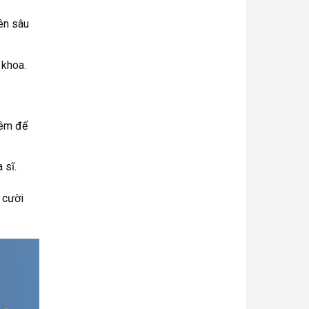
yên sâu
 khoa.
đêm để
 sĩ.
 cười