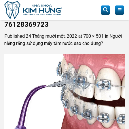
Skip
to
content
76128369723
Published
24 Tháng mười một, 2022
at
700 × 501
in
Người
niềng răng sử dụng máy tăm nước sao cho đúng?