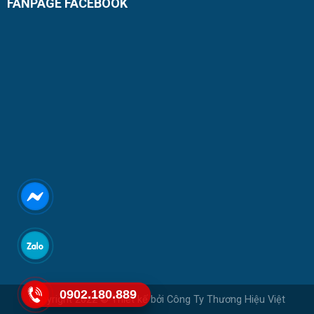
FANPAGE FACEBOOK
0902.180.889
Copyright 2022 © Thiết kế bởi
Công Ty Thương Hiệu Việt