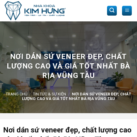
Skip
to
content
NƠI DÁN SỨ VENEER ĐẸP, CHẤT
LƯỢNG CAO VÀ GIÁ TỐT NHẤT BÀ
RỊA VŨNG TÀU
TRANG CHỦ
/
TIN TỨC & SỰ KIỆN
/
NƠI DÁN SỨ VENEER ĐẸP, CHẤT
LƯỢNG CAO VÀ GIÁ TỐT NHẤT BÀ RỊA VŨNG TÀU
Nơi dán sứ veneer đẹp, chất lượng cao