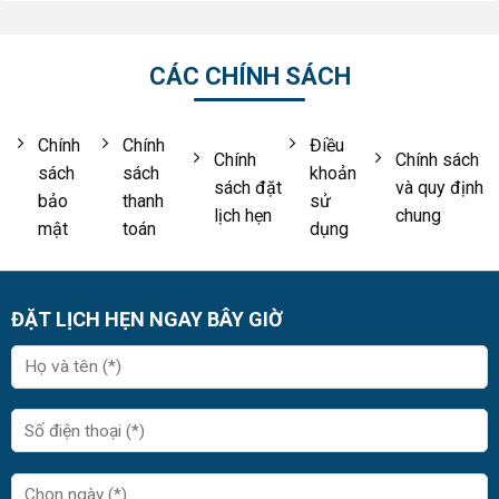
CÁC CHÍNH SÁCH
Chính
Chính
Điều
Chính
Chính sách
sách
sách
khoản
sách đặt
và quy định
bảo
thanh
sử
lịch hẹn
chung
mật
toán
dụng
ĐẶT LỊCH HẸN NGAY BÂY GIỜ