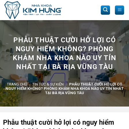
Skip
to
content
PHẪU THUẬT CƯỜI HỞ LỢI CÓ
NGUY HIỂM KHÔNG? PHÒNG
KHÁM NHA KHOA NÀO UY TÍN
NHẤT TẠI BÀ RỊA VŨNG TÀU
TRANG CHỦ
/
TIN TỨC & SỰ KIỆN
/
PHẪU THUẬT CƯỜI HỞ LỢI CÓ
NGUY HIỂM KHÔNG? PHÒNG KHÁM NHA KHOA NÀO UY TÍN NHẤT
TẠI BÀ RỊA VŨNG TÀU
Phẫu thuật cười hở lợi có nguy hiểm