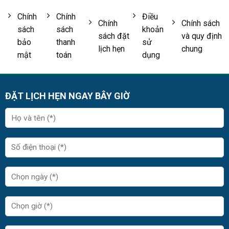
Chính
Chính
Điều
Chính
Chính sách
sách
sách
khoản
sách đặt
và quy định
bảo
thanh
sử
lịch hẹn
chung
mật
toán
dụng
ĐẶT LỊCH HẸN NGAY BÂY GIỜ