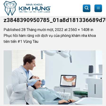
Skip
to
content
z3848390950785_01a8d181336689d7
Published
28 Tháng mười một, 2022
at
2560 × 1408
in
Phục hồi hàm răng với dịch vụ của phòng khám nha khoa
tiên tiến #1 Vũng Tàu