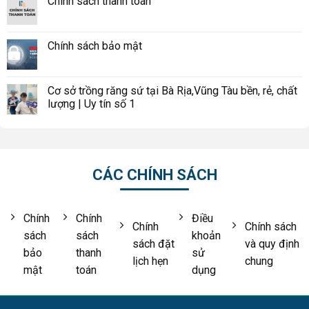
Chính sách thanh toán
Chính sách bảo mật
Cơ sở trồng răng sứ tại Bà Rịa,Vũng Tàu bền, rẻ, chất
lượng | Uy tín số 1
CÁC CHÍNH SÁCH
Chính
Chính
Điều
Chính
Chính sách
sách
sách
khoản
sách đặt
và quy định
bảo
thanh
sử
lịch hẹn
chung
mật
toán
dụng