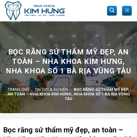
Skip
to
content
BỌC RĂNG SỨ THẨM MỸ ĐẸP, AN
TOÀN – NHA KHOA KIM HƯNG,
NHA KHOA SỐ 1 BÀ RỊA VŨNG TÀU
TRANG CHỦ
/
TIN TỨC & SỰ KIỆN
/
BỌC RĂNG SỨ THẨM MỸ ĐẸP,
AN TOÀN – NHA KHOA KIM HƯNG, NHA KHOA SỐ 1 BÀ RỊA VŨNG
TÀU
Bọc răng sứ thẩm mỹ đẹp, an toàn –