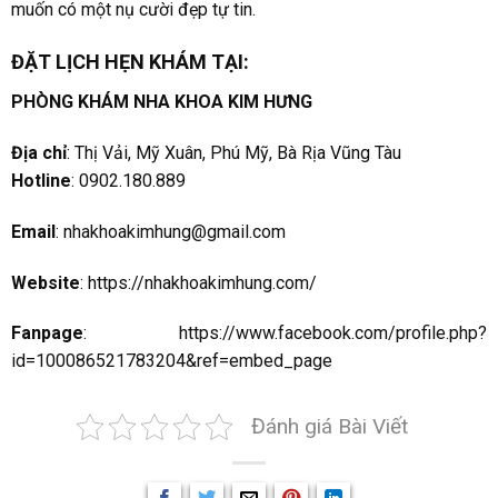
muốn có một nụ cười đẹp tự tin.
ĐẶT LỊCH HẸN KHÁM TẠI:
PHÒNG KHÁM NHA KHOA KIM HƯNG
Địa chỉ
: Thị Vải, Mỹ Xuân, Phú Mỹ, Bà Rịa Vũng Tàu
Hotline
: 0902.180.889
Email
:
nhakhoakimhung@gmail.com
Website
:
https://nhakhoakimhung.com/
Fanpage
:
https://www.facebook.com/profile.php?
id=100086521783204&ref=embed_page
Đánh giá Bài Viết