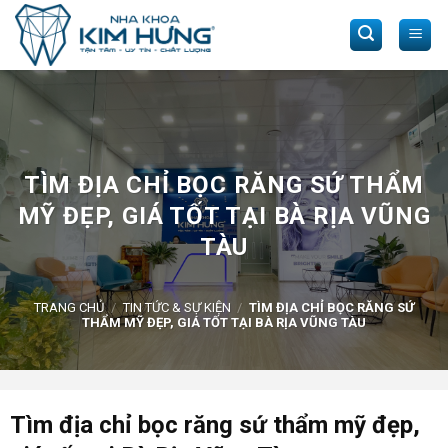
Skip
to
content
TÌM ĐỊA CHỈ BỌC RĂNG SỨ THẨM
MỸ ĐẸP, GIÁ TỐT TẠI BÀ RỊA VŨNG
TÀU
TRANG CHỦ
/
TIN TỨC & SỰ KIỆN
/
TÌM ĐỊA CHỈ BỌC RĂNG SỨ
THẨM MỸ ĐẸP, GIÁ TỐT TẠI BÀ RỊA VŨNG TÀU
Tìm địa chỉ bọc răng sứ thẩm mỹ đẹp,