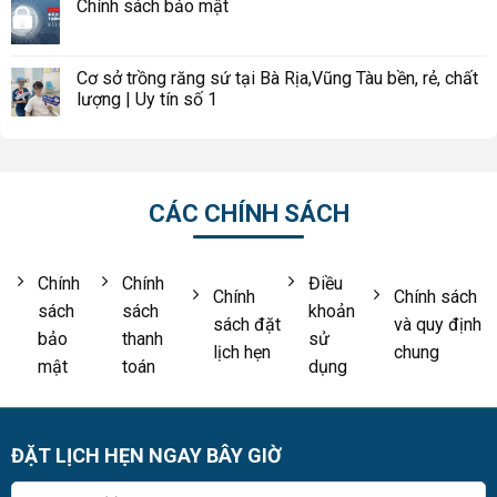
Chính sách bảo mật
Cơ sở trồng răng sứ tại Bà Rịa,Vũng Tàu bền, rẻ, chất
lượng | Uy tín số 1
CÁC CHÍNH SÁCH
Chính
Chính
Điều
Chính
Chính sách
sách
sách
khoản
sách đặt
và quy định
bảo
thanh
sử
lịch hẹn
chung
mật
toán
dụng
ĐẶT LỊCH HẸN NGAY BÂY GIỜ