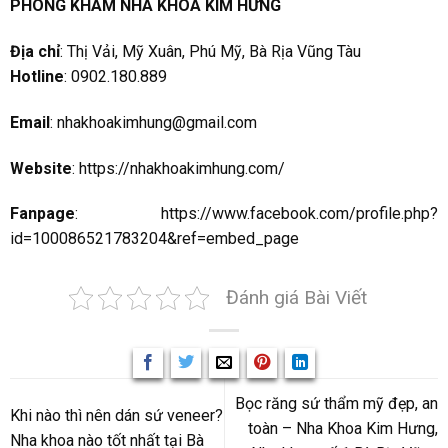
PHÒNG KHÁM NHA KHOA KIM HƯNG
Địa chỉ
: Thị Vải, Mỹ Xuân, Phú Mỹ, Bà Rịa Vũng Tàu
Hotline
: 0902.180.889
Email
:
nhakhoakimhung@gmail.com
Website
:
https://nhakhoakimhung.com/
Fanpage
:
https://www.facebook.com/profile.php?
id=100086521783204&ref=embed_page
Đánh giá Bài Viết
Bọc răng sứ thẩm mỹ đẹp, an
Khi nào thì nên dán sứ veneer?
toàn – Nha Khoa Kim Hưng,
Nha khoa nào tốt nhất tại Bà